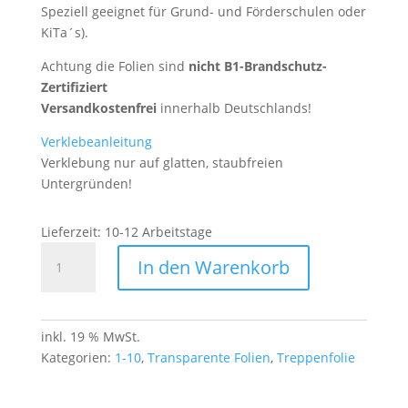
Speziell geeignet für Grund- und Förderschulen oder
KiTa´s).
Achtung die Folien sind
nicht B1-Brandschutz-
Zertifiziert
Versandkostenfrei
innerhalb Deutschlands!
Verklebeanleitung
Verklebung nur auf glatten, staubfreien
Untergründen!
Lieferzeit:
10-12 Arbeitstage
Transparente
In den Warenkorb
Folien
Finger
1-
10
inkl. 19 % MwSt.
Menge
Kategorien:
1-10
,
Transparente Folien
,
Treppenfolie