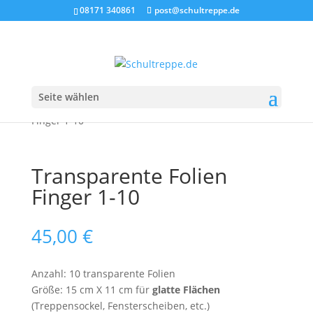
08171 340861
post@schultreppe.de
Seite wählen
Start
/
Treppenfolie
/
1-10
/ Transparente Folien
Finger 1-10
Transparente Folien
Finger 1-10
45,00
€
Anzahl: 10 transparente Folien
Größe: 15 cm X 11 cm für
glatte Flächen
(Treppensockel, Fensterscheiben, etc.)